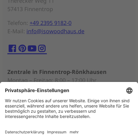
Therecker Weg 11
57413 Finnentrop
Telefon:
+49 2395 9182-0
E-Mail:
info@isowoodhaus.de
Zentrale in Finnentrop-Rönkhausen
Montag – Freitag: 8:00 – 17:00 Uhr
Persönliche Beratung nach individueller
Terminabsprache (auch außerhalb der
Öffnungszeiten)
Musterhäuser
Mittwoch – Sonntag: 11:00 – 18:00 Uhr