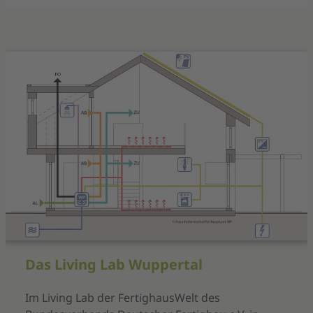
Das Living Lab Wuppertal
Im Living Lab der FertighausWelt des