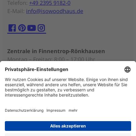
Telefon:
+49 2395 9182-0
E-Mail:
info@isowoodhaus.de
Zentrale in Finnentrop-Rönkhausen
Montag – Freitag: 8:00 – 17:00 Uhr
Persönliche Beratung nach individueller
Terminabsprache (auch außerhalb der
Öffnungszeiten)
Musterhäuser
Mittwoch – Sonntag: 11:00 – 18:00 Uhr
Impressum
|
Datenschutz