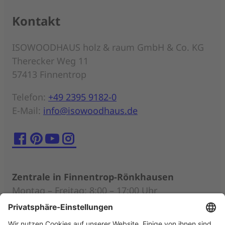
Kontakt
ISOWOODHAUS holz & raum GmbH & Co. KG
Therecker Weg 11
57413 Finnentrop
Telefon:
+49 2395 9182-0
E-Mail:
info@isowoodhaus.de
Zentrale in Finnentrop-Rönkhausen
Montag – Freitag: 8:00 – 17:00 Uhr
Persönliche Beratung nach individueller