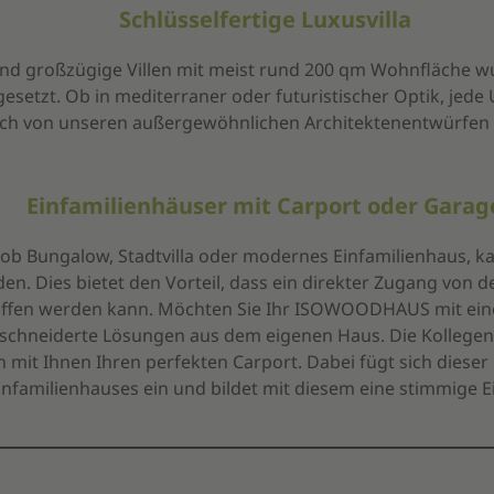
Schlüsselfertige Luxusvilla
nd großzügige Villen mit meist rund 200 qm Wohnfläche wu
setzt. Ob in mediterraner oder futuristischer Optik, jede 
uch von unseren außergewöhnlichen Architektenentwürfen i
Einfamilienhäuser mit Carport oder Garag
b Bungalow, Stadtvilla oder modernes Einfamilienhaus, k
n. Dies bietet den Vorteil, dass ein direkter Zugang von 
ffen werden kann. Möchten Sie Ihr ISOWOODHAUS mit einem
schneiderte Lösungen aus dem eigenen Haus. Die Kollegen
mit Ihnen Ihren perfekten Carport. Dabei fügt sich dieser 
infamilienhauses ein und bildet mit diesem eine stimmige Ei