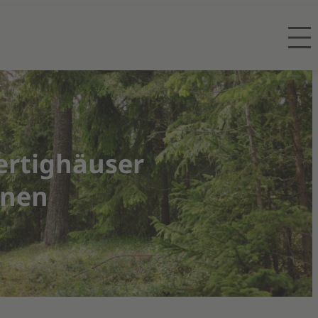
ertighäuser
hnen