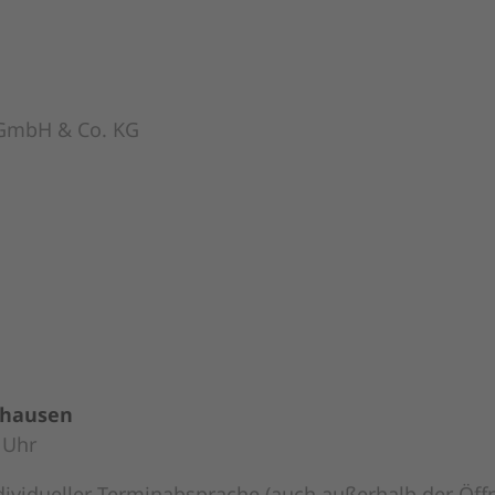
GmbH & Co. KG
khausen
 Uhr
dividueller Terminabsprache (auch außerhalb der Öff