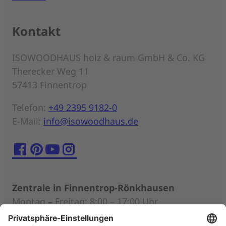
Kontakt
ISOWOODHAUS holz & raum GmbH & Co. KG
Therecker Weg 11
57413 Finnentrop
Telefon:
+49 2395 9182-0
E-Mail:
info@isowoodhaus.de
Zentrale in Finnentrop-Rönkhausen
Montag – Freitag: 8:00 – 17:00 Uhr
Persönliche Beratung nach individueller