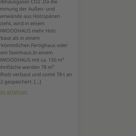
eibhausgases CO2 .Da die
mmung der Außen- und
nenwände aus Holzspänen
steht, wird in einem
OWOODHAUS mehr Holz
rbaut als in einem
rkömmlichen Fertighaus oder
nem Steinhaus.In einem
OWOODHAUS mit ca. 150 m²
hnfläche werden 78 m³
llholz verbaut und somit 78 t an
2 gespeichert. […]
hr erfahren