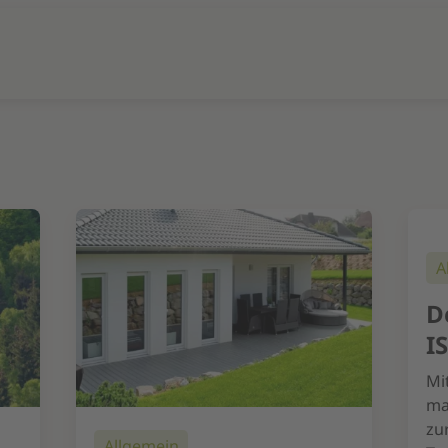
A
D
I
Mi
ma
zu
Allgemein