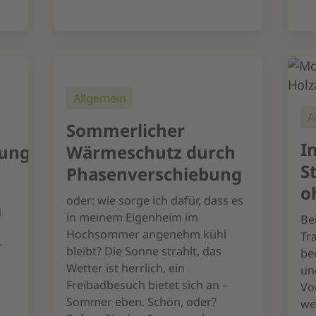
Allgemein
A
Sommerlicher
I
gungen
Wärmeschutz durch
S
Phasenverschiebung
o
oder: wie sorge ich dafür, dass es
d
in meinem Eigenheim im
Be
Hochsommer angenehm kühl
Tr
r
bleibt? Die Sonne strahlt, das
be
Wetter ist herrlich, ein
un
Freibadbesuch bietet sich an –
Vo
Sommer eben. Schön, oder?
we