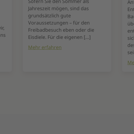
Sofern Sie den Sommer als
An
Jahreszeit mögen, sind das
En
grundsätzlich gute
Ba
Voraussetzungen – für den
üb
r,
Freibadbesuch eben oder die
en
uns
Eisdiele. Für die eigenen […]
si
de
Mehr erfahren
se
Me