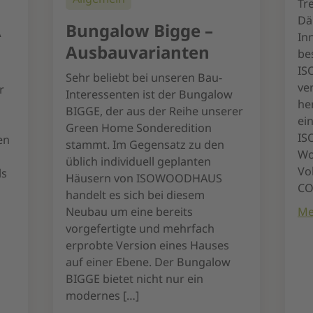
Tr
Dä
A
Bungalow Bigge –
In
Ausbauvarianten
be
IS
Sehr beliebt bei unseren Bau-
ve
r
Interessenten ist der Bungalow
he
BIGGE, der aus der Reihe unserer
ei
Green Home Sonderedition
IS
en
stammt. Im Gegensatz zu den
Wo
üblich individuell geplanten
Vo
ls
Häusern von ISOWOODHAUS
CO
handelt es sich bei diesem
Neubau um eine bereits
Me
vorgefertigte und mehrfach
erprobte Version eines Hauses
auf einer Ebene. Der Bungalow
BIGGE bietet nicht nur ein
modernes […]