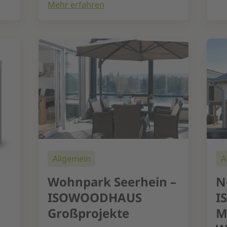
Mehr erfahren
Allgemein
A
Wohnpark Seerhein –
N
ISOWOODHAUS
I
Großprojekte
M