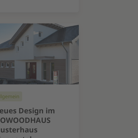
llgemein
eues Design im
SOWOODHAUS
usterhaus