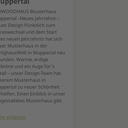
uppertal
OWOODHAUS Musterhaus
ppertal –Neues Jahrzehnt –
ues Design Pünktlich zum
hreswechsel und dem Start
nes neuen Jahrzehnts hat sich
ser Musterhaus in der
rtighausWelt in Wuppertal neu
funden. Warme, erdige
rbtöne und ein Auge für´s
tail – unser Design-Team hat
serem Musterhaus in
ppertal zu neuer Schönheit
rholfen. Einen Einblick in unser
gestaltetes Musterhaus gibt
]
hr erfahren