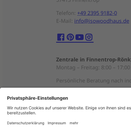
Telefon:
+49 2395 9182-0
E-Mail:
info@isowoodhaus.de
Zentrale in Finnentrop-Rön
Montag – Freitag: 8:00 – 17:00
Persönliche Beratung nach in
Musterhäuser
Mittwoch – Sonntag: 11:00 – 1
Impressum
|
Datenschutz