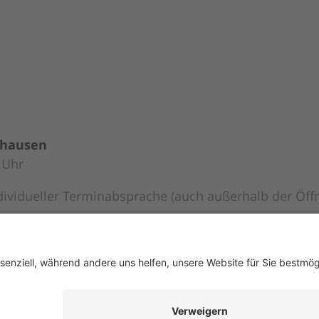
khausen
 Uhr
dividueller Terminabsprache (auch außerhalb der Öff
8:00 Uhr