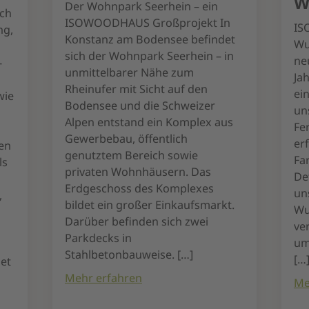
W
Der Wohnpark Seerhein – ein
ch
ISOWOODHAUS Großprojekt In
IS
g,
Konstanz am Bodensee befindet
Wu
sich der Wohnpark Seerhein – in
ne
-
unmittelbarer Nähe zum
Ja
Rheinufer mit Sicht auf den
ei
wie
Bodensee und die Schweizer
un
Alpen entstand ein Komplex aus
Fe
Gewerbebau, öffentlich
er
ien
genutztem Bereich sowie
Fa
ls
privaten Wohnhäusern. Das
De
Erdgeschoss des Komplexes
un
,
bildet ein großer Einkaufsmarkt.
Wu
Darüber befinden sich zwei
ve
Parkdecks in
um
Stahlbetonbauweise. […]
[…
et
Mehr erfahren
Me