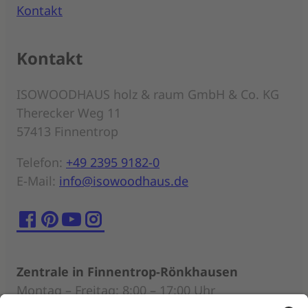
Kontakt
Kontakt
ISOWOODHAUS holz & raum GmbH & Co. KG
Therecker Weg 11
57413 Finnentrop
Telefon:
+49 2395 9182-0
E-Mail:
info@isowoodhaus.de
Zentrale in Finnentrop-Rönkhausen
Montag – Freitag: 8:00 – 17:00 Uhr