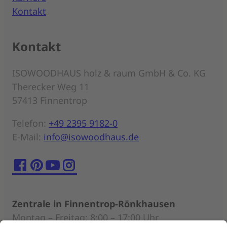
Kontakt
Kontakt
ISOWOODHAUS holz & raum GmbH & Co. KG
Therecker Weg 11
57413 Finnentrop
Telefon:
+49 2395 9182-0
E-Mail:
info@isowoodhaus.de
Zentrale in Finnentrop-Rönkhausen
Montag – Freitag: 8:00 – 17:00 Uhr