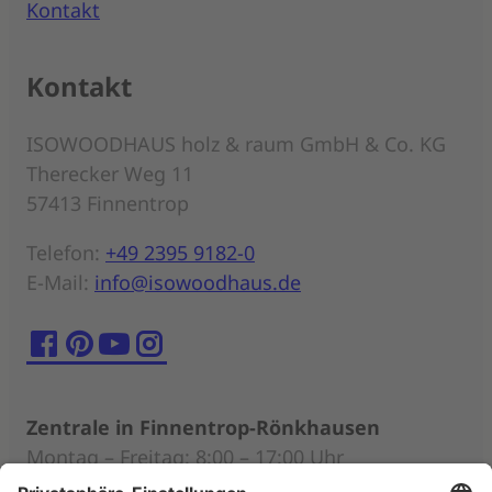
Kontakt
Kontakt
ISOWOODHAUS holz & raum GmbH & Co. KG
Therecker Weg 11
57413 Finnentrop
Telefon:
+49 2395 9182-0
E-Mail:
info@isowoodhaus.de
Zentrale in Finnentrop-Rönkhausen
Montag – Freitag: 8:00 – 17:00 Uhr