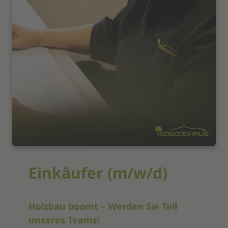
Einkäufer (m/w/d)
Holzbau boomt – Werden Sie Teil
unseres Teams!