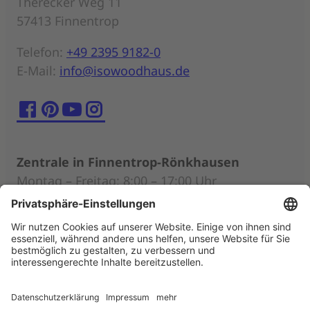
Therecker Weg 11
57413 Finnentrop
Telefon:
+49 2395 9182-0
E-Mail:
info@isowoodhaus.de
Zentrale in Finnentrop-Rönkhausen
Montag – Freitag: 8:00 – 17:00 Uhr
Persönliche Beratung nach individueller
Terminabsprache (auch außerhalb der
Öffnungszeiten)
Musterhäuser
Mittwoch – Sonntag: 11:00 – 18:00 Uhr