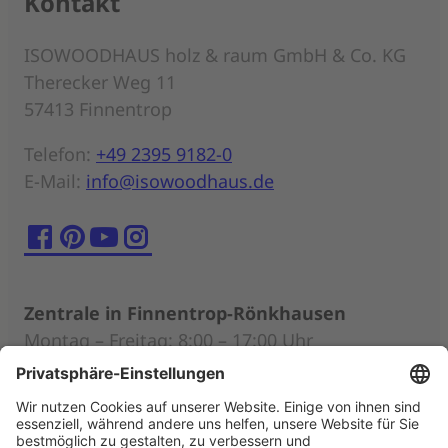
Kontakt
ISOWOODHAUS holz & raum GmbH & Co. KG
Therecker Weg 11
57413 Finnentrop
Telefon:
+49 2395 9182-0
E-Mail:
info@isowoodhaus.de
Zentrale in Finnentrop-Rönkhausen
Montag – Freitag: 8:00 – 17:00 Uhr
Persönliche Beratung nach individueller
Terminabsprache (auch außerhalb der
Öffnungszeiten)