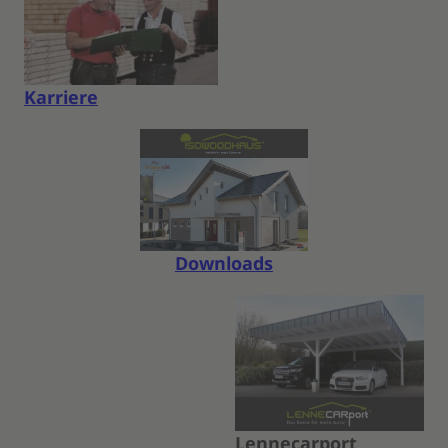
Karriere
Downloads
Lennecarport